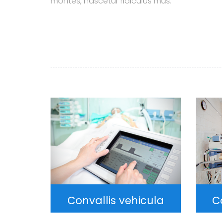
montes, nascetur ridiculus mus.
Convallis vehicula
C