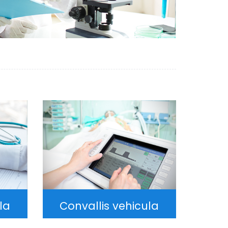
la
Convallis vehicula